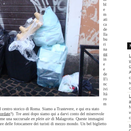
bl
e
m
ati
ca
de
lla
bu
ri
na
gg
L
in
v
e
c
e
A
de
c
ll'i
s
nc
c
ivi
ltà
L
ro
a
m
N
el centro storico di Roma. Siamo a Trastevere, e qui era stato
v
cordate
?). Tre anni dopo siamo qui a darvi conto del miserevole
c
 come una succursale
en plein air
di Malagrotta. Queste immagini
ure delle fotocamere dei turisti di mezzo mondo. Un bel biglietto
I
G