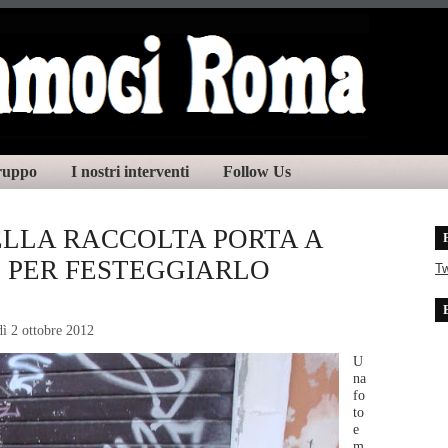
gruppo
I nostri interventi
Follow Us
LLA RACCOLTA PORTA A
! PER FESTEGGIARLO
T
ì 2 ottobre 2012
U
na
fo
to
e
m