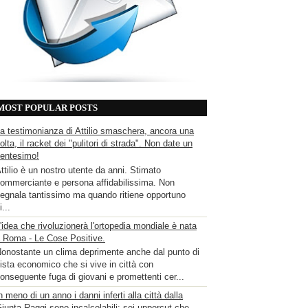
MOST POPULAR POSTS
a testimonianza di Attilio smaschera, ancora una
olta, il racket dei "pulitori di strada". Non date un
entesimo!
ttilio è un nostro utente da anni. Stimato
ommerciante e persona affidabilissima. Non
egnala tantissimo ma quando ritiene opportuno
i...
'idea che rivoluzionerà l'ortopedia mondiale è nata
 Roma - Le Cose Positive.
onostante un clima deprimente anche dal punto di
ista economico che si vive in città con
onseguente fuga di giovani e promettenti cer...
n meno di un anno i danni inferti alla città dalla
iunta Raggi sono incalcolabili: sei uppercut che