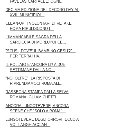
FAVELAS CARTACEE: OGNI...
DECIMA EDIZIONE DEL DECORO DAY AL
XVIII MUNICIPIO!...
CLEAN-UP! I VOLONTARI DI RETAKE
ROMA RIPULISCONO I...
L'IMMANCABILE SAGRA DELLA
SARCICCIA DI MORLUPO! CE...
"SCUSI, DOV'E' IL BAMBINO GESU'?"...
PER TERRA! HA...
IL POLLAIO E' ANCORA LI'! A DUE
SETTIMANE DALLA NO...
"NOI OLTRE", LA RISPOSTA DI
RIPRENDIAMOCI ROMA ALL...
RASSEGNA STAMPA DALLA SELVA
ROMANA: GLI AMICHETTI ...
ANCORA LUNGOTEVERE, ANCORA
SCENE CHE "SOLO A ROMA"...
LUNGOTEVERE DEGLI ORRORI: ECCO A
VOI L'AGGHIACCIAN...