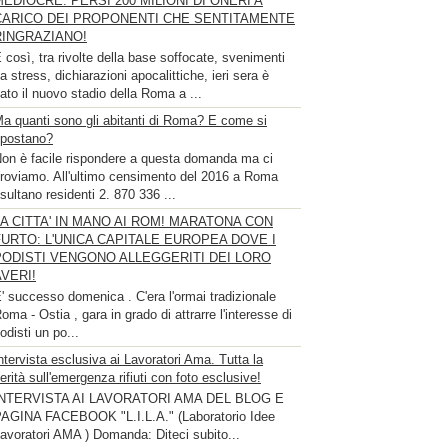
MEDIOCRE. PERSI 200 MILIONI DI ONERI A
CARICO DEI PROPONENTI CHE SENTITAMENTE
RINGRAZIANO!
 così, tra rivolte della base soffocate, svenimenti
a stress, dichiarazioni apocalittiche, ieri sera è
ato il nuovo stadio della Roma a ...
a quanti sono gli abitanti di Roma? E come si
postano?
on è facile rispondere a questa domanda ma ci
roviamo. All'ultimo censimento del 2016 a Roma
isultano residenti 2. 870 336 ...
LA CITTA' IN MANO AI ROM! MARATONA CON
FURTO: L'UNICA CAPITALE EUROPEA DOVE I
PODISTI VENGONO ALLEGGERITI DEI LORO
AVERI!
' successo domenica . C'era l'ormai tradizionale
oma - Ostia , gara in grado di attrarre l'interesse di
odisti un po...
ntervista esclusiva ai Lavoratori Ama. Tutta la
erità sull'emergenza rifiuti con foto esclusive!
INTERVISTA AI LAVORATORI AMA DEL BLOG E
AGINA FACEBOOK "L.I.L.A." (Laboratorio Idee
avoratori AMA ) Domanda: Diteci subito...