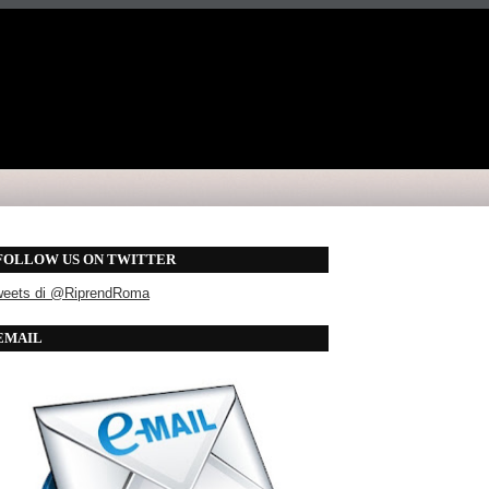
FOLLOW US ON TWITTER
weets di @RiprendRoma
EMAIL