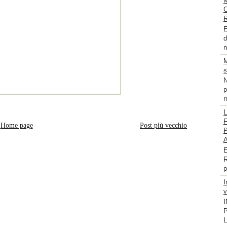
E
d
n
M
s
N
p
r
Home page
Post più vecchio
E
R
p
I
v
P
L