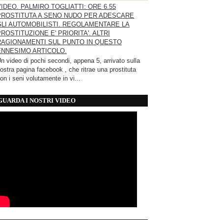
VIDEO. PALMIRO TOGLIATTI: ORE 6.55
PROSTITUTA A SENO NUDO PER ADESCARE
GLI AUTOMOBILISTI. REGOLAMENTARE LA
ROSTITUZIONE E' PRIORITA'. ALTRI
RAGIONAMENTI SUL PUNTO IN QUESTO
ENNESIMO ARTICOLO.
n video di pochi secondi, appena 5, arrivato sulla
ostra pagina facebook , che ritrae una prostituta
on i seni volutamente in vi...
GUARDA I NOSTRI VIDEO