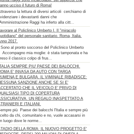
anno ucciso il futuro di Roma!
ttraverso la lettura di diversi articoli cerchiamo di
videnziare i devastanti danni che
'Amministrazione Raggi ha inferto alla citt...
avorare al Policlinico Umberto I. Il "miracolo
uotidiano" del personale sanitario. Roma, Italia.
nno 2017.
 Sono al pronto soccorso del Policlinico Umberto
. Accompagno mia moglie: è stata tamponata e ha
reso il classico colpo di frus...
ITALIA SEMPRE PIU' PAESE DEI BALOCCHI.
ROMA E' INVASA DA AUTO CON TARGA
RUMENA E BULGARA. IL VIMINALE RIBADISCE:
NESSUNA SANZIONE ANCHE SE SI E'
ACCERTATO CHE IL VEICOLO E' PRIVO DI
QUALSIASI TIPO DI COPERTURA
ASSICURATIVA. UN REGALO INASPETTATO A
TRANIERI E ITALIANI.
empre più Paese dei balocchi l'Italia e sempre più
celto da chi, comunitario e no, vuole accasarsi in
n luogo dove le norme...
STADIO DELLA ROMA: IL NUOVO PROGETTO E'