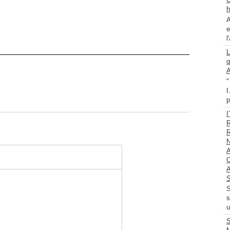
h
A
e
l
L
q
A
"
I
p
S
S
s
u