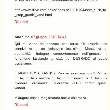
A New York si discute di aumentare le multe ai writers.
-
http://www.silive.com/news/index.ssf/2010/04/new_push_to
_stop_graffiti_vand.html
Rispondi
Anonimo
07 giugno, 2010 14:41
Qui mi viene da pensare che forse c'è proprio una
connivenza o un colpevole lassisimo. Mancanza di
operatività, Indegno comportamento nell'ignorare il
fenomeno lasciando la città nel DEGRADO al quale
assistiamo.
I VIGILI COSA FANNO? Perché non agiscono? Multe,
multe, multe e ancora multe, in continuazione. O bisogna
rivedere l'ordinanza. Tolleranza ZERO contro questi
vandali.
M'auguro che la Magistratura faccia chiarezza.
Rispondi