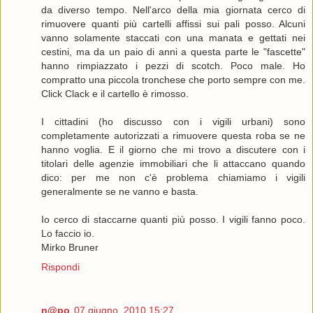
da diverso tempo. Nell'arco della mia giornata cerco di
rimuovere quanti più cartelli affissi sui pali posso. Alcuni
vanno solamente staccati con una manata e gettati nei
cestini, ma da un paio di anni a questa parte le "fascette"
hanno rimpiazzato i pezzi di scotch. Poco male. Ho
compratto una piccola tronchese che porto sempre con me.
Click Clack e il cartello è rimosso.
I cittadini (ho discusso con i vigili urbani) sono
completamente autorizzati a rimuovere questa roba se ne
hanno voglia. E il giorno che mi trovo a discutere con i
titolari delle agenzie immobiliari che li attaccano quando
dico: per me non c'è problema chiamiamo i vigili
generalmente se ne vanno e basta.
Io cerco di staccarne quanti più posso. I vigili fanno poco.
Lo faccio io.
Mirko Bruner
Rispondi
n@po
07 giugno, 2010 15:27