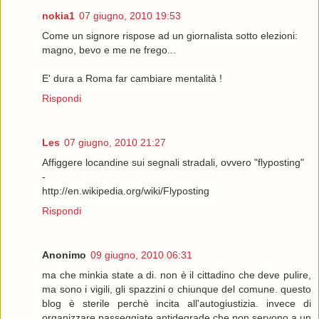
nokia1
07 giugno, 2010 19:53
Come un signore rispose ad un giornalista sotto elezioni:
magno, bevo e me ne frego...
E' dura a Roma far cambiare mentalità !
Rispondi
Les
07 giugno, 2010 21:27
Affiggere locandine sui segnali stradali, ovvero "flyposting"
-
http://en.wikipedia.org/wiki/Flyposting
Rispondi
Anonimo
09 giugno, 2010 06:31
ma che minkia state a di. non è il cittadino che deve pulire,
ma sono i vigili, gli spazzini o chiunque del comune. questo
blog è sterile perchè incita all'autogiustizia. invece di
organizzare passeggiate antidegrade che non servono a un