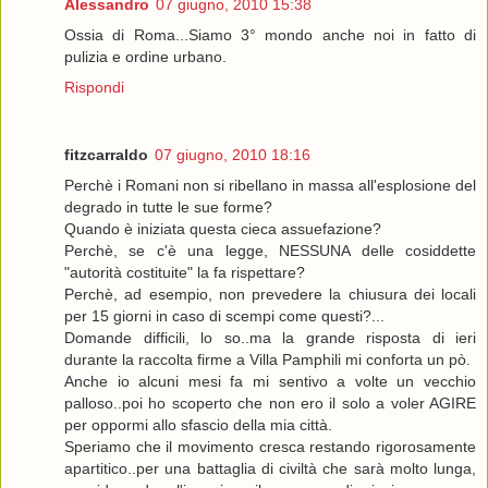
Alessandro
07 giugno, 2010 15:38
Ossia di Roma...Siamo 3° mondo anche noi in fatto di
pulizia e ordine urbano.
Rispondi
fitzcarraldo
07 giugno, 2010 18:16
Perchè i Romani non si ribellano in massa all'esplosione del
degrado in tutte le sue forme?
Quando è iniziata questa cieca assuefazione?
Perchè, se c'è una legge, NESSUNA delle cosiddette
"autorità costituite" la fa rispettare?
Perchè, ad esempio, non prevedere la chiusura dei locali
per 15 giorni in caso di scempi come questi?...
Domande difficili, lo so..ma la grande risposta di ieri
durante la raccolta firme a Villa Pamphili mi conforta un pò.
Anche io alcuni mesi fa mi sentivo a volte un vecchio
palloso..poi ho scoperto che non ero il solo a voler AGIRE
per oppormi allo sfascio della mia città.
Speriamo che il movimento cresca restando rigorosamente
apartitico..per una battaglia di civiltà che sarà molto lunga,