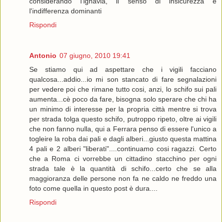
considerando l'ignavia, il senso di insicurezza e
l'indifferenza dominanti
Rispondi
Antonio
07 giugno, 2010 19:41
Se stiamo qui ad aspettare che i vigili facciano
qualcosa...addio...io mi son stancato di fare segnalazioni
per vedere poi che rimane tutto cosi, anzi, lo schifo sui pali
aumenta...cè poco da fare, bisogna solo sperare che chi ha
un minimo di interesse per la propria città mentre si trova
per strada tolga questo schifo, putroppo ripeto, oltre ai vigili
che non fanno nulla, qui a Ferrara penso di essere l'unico a
togleire la roba dai pali e dagli alberi...giusto questa mattina
4 pali e 2 alberi "liberati"....continuamo cosi ragazzi. Certo
che a Roma ci vorrebbe un cittadino stacchino per ogni
strada tale è la quantità di schifo...certo che se alla
maggioranza delle persone non fa ne caldo ne freddo una
foto come quella in questo post è dura....
Rispondi