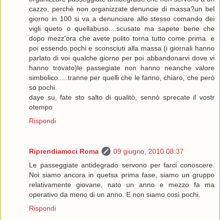
cazzo, perchè non organizzate denuncie di massa?un bel
giorno in 100 si va a denunciare allo stesso comando dei
vigli queto o quellabuso....scusate ma sapete bene che
dopo mezz'ora che avete pulito torna tutto come prima. e
poi essendo pochi e sconsciuti alla massa (i giornali hanno
parlato di voi qualche giorno per poi abbandonarvi dove vi
hanno trovato)le passegiate non hanno neanche valore
simbolico.....tranne per quelli che le fanno, chiaro, che però
so pochi.
daye su, fate sto salto di qualitò, sennò sprecate il vostr
otempo
Rispondi
Riprendiamoci Roma
09 giugno, 2010 08:37
Le passeggiate antidegrado servono per farci conoscere.
Noi siamo ancora in quetsa prima fase, siamo un gruppo
relativamente giovane, nato un anno e mezzo fa ma
operativo da meno di un anno. E non siamo così pochi.
Rispondi