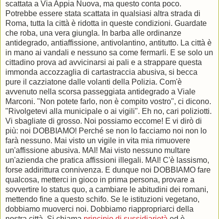
scattata a Via Appia Nuova, ma questo conta poco.
Potrebbe essere stata scattata in qualsiasi altra strada di
Roma, tutta la città è ridotta in queste condizioni. Guardate
che roba, una vera giungla. In barba alle ordinanze
antidegrado, antiaffissione, antivolantino, antitutto. La città è
in mano ai vandali e nessuno sa come fermarli. E se solo un
cittadino prova ad avvicinarsi ai pali e a strappare questa
immonda accozzaglia di cartastraccia abusiva, si becca
pure il cazziatone dalle volanti della Polizia. Com'è
avvenuto nella scorsa passeggiata antidegrado a Viale
Marconi. "Non potete farlo, non è compito vostro", ci dicono.
"Rivolgetevi alla municipale o ai vigili". Eh no, cari poliziotti.
Vi sbagliate di grosso. Noi possiamo eccome! E vi dirò di
più: noi DOBBIAMO! Perché se non lo facciamo noi non lo
farà nessuno. Mai visto un vigile in vita mia rimuovere
un'affissione abusiva. MAI! Mai visto nessuno multare
un'azienda che pratica affissioni illegali. MAI! C'è lassismo,
forse addirittura connivenza. E dunque noi DOBBIAMO fare
qualcosa, metterci in gioco in prima persona, provare a
sovvertire lo status quo, a cambiare le abitudini dei romani,
mettendo fine a questo schifo. Se le istituzioni vegetano,
dobbiamo muoverci noi. Dobbiamo riappropriarci della
nostra città. Si chiama
principio di sussidiarietà
ed è